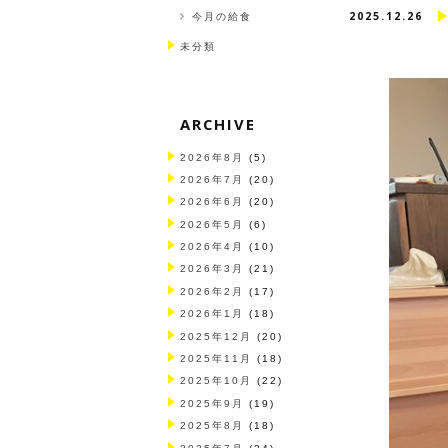
2025.12.26
今月の給食
未分類
ARCHIVE
2026年8月
(5)
2026年7月
(20)
2026年6月
(20)
2026年5月
(6)
2026年4月
(10)
2026年3月
(21)
2026年2月
(17)
2026年1月
(18)
2025年12月
(20)
2025年11月
(18)
2025年10月
(22)
2025年9月
(19)
2025年8月
(18)