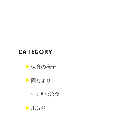
CATEGORY
保育の様子
園だより
今月の給食
未分類