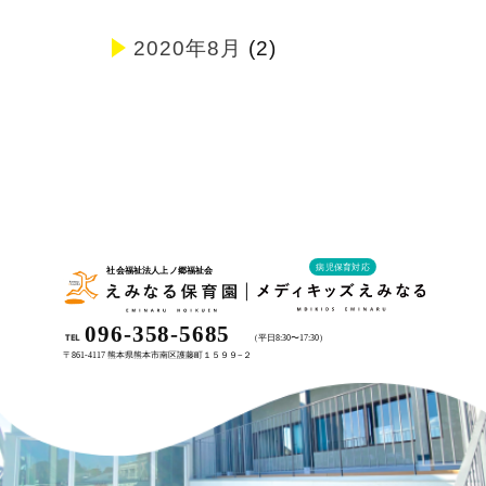
2020年8月
(2)