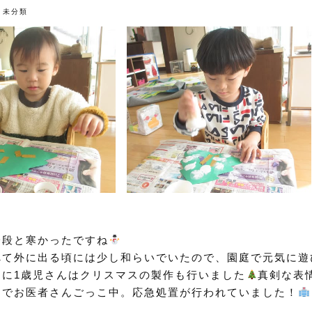
未分類
一段と寒かったですね
べて外に出る頃には少し和らいでいたので、園庭で元気に
間に1歳児さんはクリスマスの製作も行いました
真剣な表
キでお医者さんごっこ中。応急処置が行われていました！