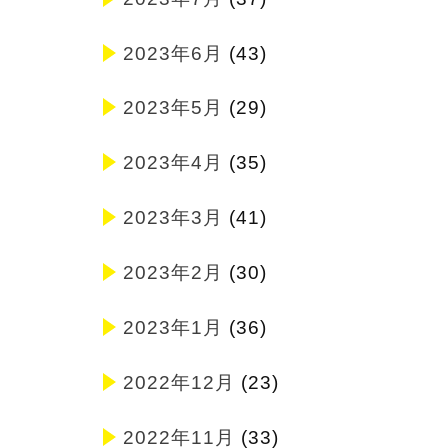
2023年6月
(43)
2023年5月
(29)
2023年4月
(35)
2023年3月
(41)
2023年2月
(30)
2023年1月
(36)
2022年12月
(23)
2022年11月
(33)