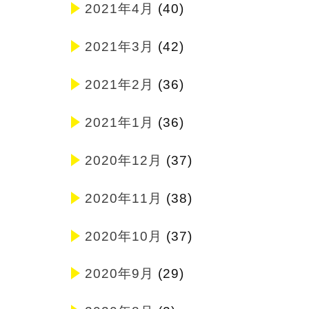
2021年4月
(40)
2021年3月
(42)
2021年2月
(36)
2021年1月
(36)
2020年12月
(37)
2020年11月
(38)
2020年10月
(37)
2020年9月
(29)