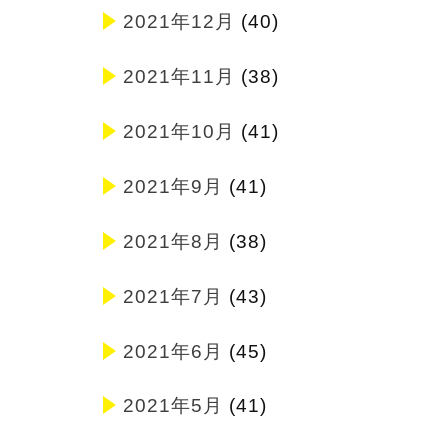
2021年12月
(40)
2021年11月
(38)
2021年10月
(41)
2021年9月
(41)
2021年8月
(38)
2021年7月
(43)
2021年6月
(45)
2021年5月
(41)