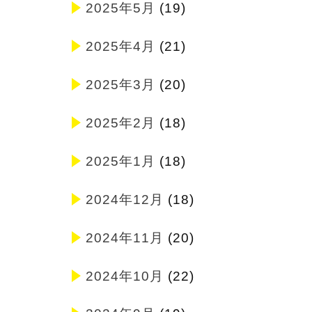
2025年5月
(19)
2025年4月
(21)
2025年3月
(20)
2025年2月
(18)
2025年1月
(18)
2024年12月
(18)
2024年11月
(20)
2024年10月
(22)