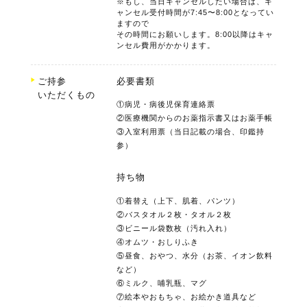
※もし、当日キャンセルしたい場合は、キ
ャンセル受付時間が7:45〜8:00となってい
ますので
その時間にお願いします。8:00以降はキャ
ンセル費用がかかります。
ご持参
必要書類
いただくもの
①病児・病後児保育連絡票
②医療機関からのお薬指示書又はお薬手帳
③入室利用票（当日記載の場合、印鑑持
参）
持ち物
①着替え（上下、肌着、パンツ）
②バスタオル２枚・タオル２枚
③ビニール袋数枚（汚れ入れ）
④オムツ・おしりふき
⑤昼食、おやつ、水分（お茶、イオン飲料
など）
⑥ミルク、哺乳瓶、マグ
⑦絵本やおもちゃ、お絵かき道具など