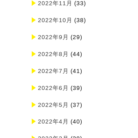
2022年11月
(33)
2022年10月
(38)
2022年9月
(29)
2022年8月
(44)
2022年7月
(41)
2022年6月
(39)
2022年5月
(37)
2022年4月
(40)