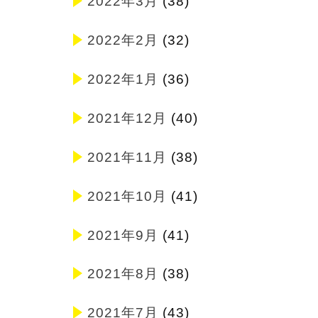
2022年3月
(38)
2022年2月
(32)
2022年1月
(36)
2021年12月
(40)
2021年11月
(38)
2021年10月
(41)
2021年9月
(41)
2021年8月
(38)
2021年7月
(43)