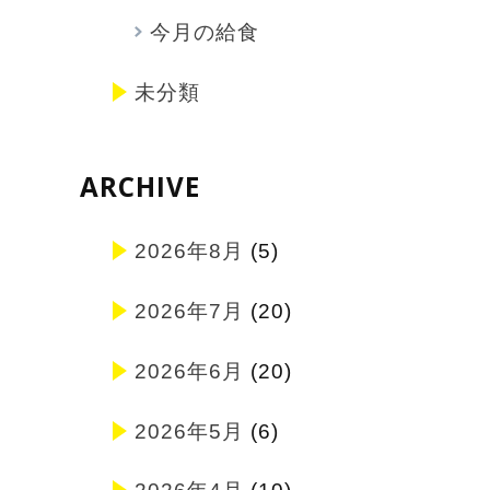
今月の給食
未分類
ARCHIVE
2026年8月
(5)
2026年7月
(20)
2026年6月
(20)
2026年5月
(6)