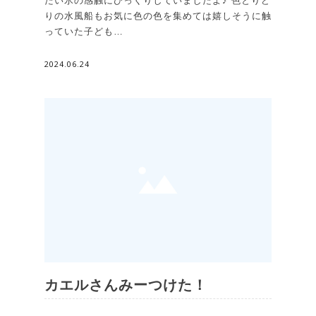
たい氷の感触にびっくりしていましたよ♪ 色とりど
りの水風船もお気に色の色を集めては嬉しそうに触
っていた子ども…
2024.06.24
カエルさんみーつけた！