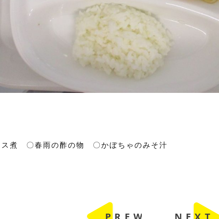
ース煮 〇春雨の酢の物 〇かぼちゃのみそ汁