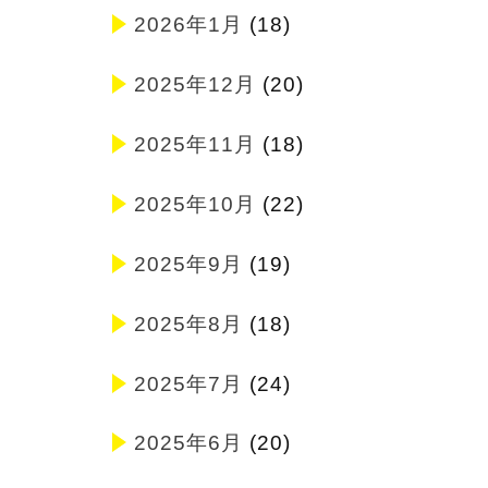
2026年1月
(18)
2025年12月
(20)
2025年11月
(18)
2025年10月
(22)
2025年9月
(19)
2025年8月
(18)
2025年7月
(24)
2025年6月
(20)