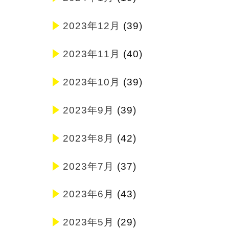
2023年12月
(39)
2023年11月
(40)
2023年10月
(39)
2023年9月
(39)
2023年8月
(42)
2023年7月
(37)
2023年6月
(43)
2023年5月
(29)