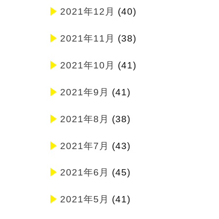
2021年12月
(40)
2021年11月
(38)
2021年10月
(41)
2021年9月
(41)
2021年8月
(38)
2021年7月
(43)
2021年6月
(45)
2021年5月
(41)