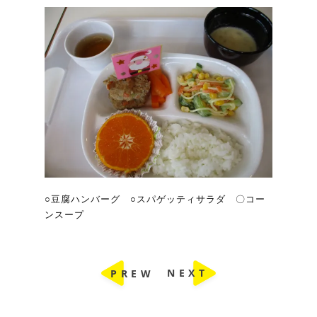
○豆腐ハンバーグ ○スパゲッティサラダ 〇コー
ンスープ