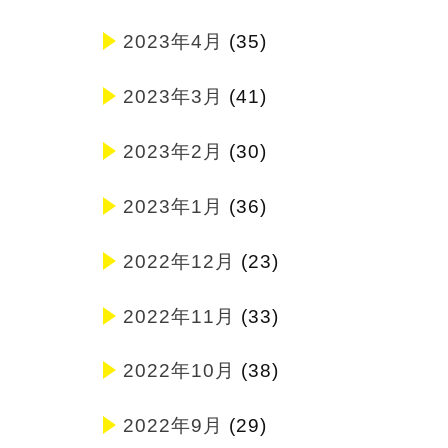
2023年4月
(35)
2023年3月
(41)
2023年2月
(30)
2023年1月
(36)
2022年12月
(23)
2022年11月
(33)
2022年10月
(38)
2022年9月
(29)