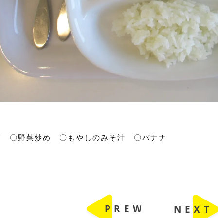
腐 〇野菜炒め 〇もやしのみそ汁 〇バナナ