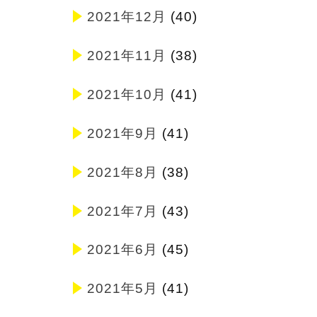
2021年12月
(40)
2021年11月
(38)
2021年10月
(41)
2021年9月
(41)
2021年8月
(38)
2021年7月
(43)
2021年6月
(45)
2021年5月
(41)