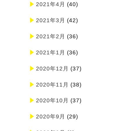
2021年4月
(40)
2021年3月
(42)
2021年2月
(36)
2021年1月
(36)
2020年12月
(37)
2020年11月
(38)
2020年10月
(37)
2020年9月
(29)