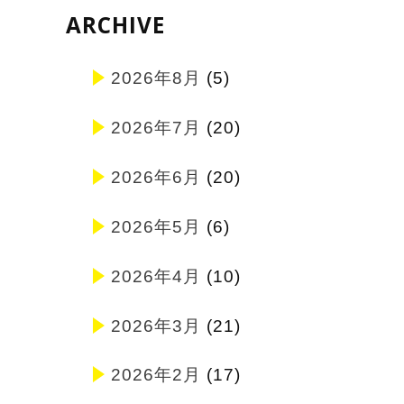
ARCHIVE
2026年8月
(5)
2026年7月
(20)
2026年6月
(20)
2026年5月
(6)
2026年4月
(10)
2026年3月
(21)
2026年2月
(17)