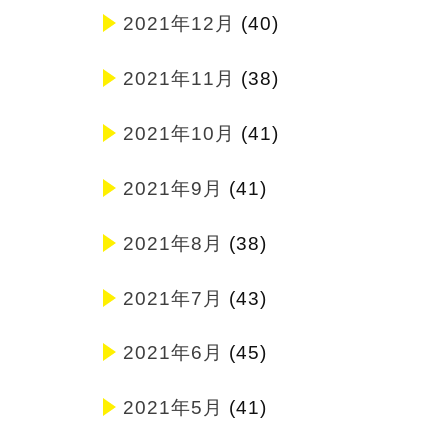
2021年12月
(40)
2021年11月
(38)
2021年10月
(41)
2021年9月
(41)
2021年8月
(38)
2021年7月
(43)
2021年6月
(45)
2021年5月
(41)