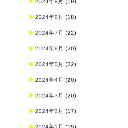
2024年9月
(19)
2024年8月
(18)
2024年7月
(22)
2024年6月
(20)
2024年5月
(22)
2024年4月
(20)
2024年3月
(20)
2024年2月
(17)
2024年1月
(19)