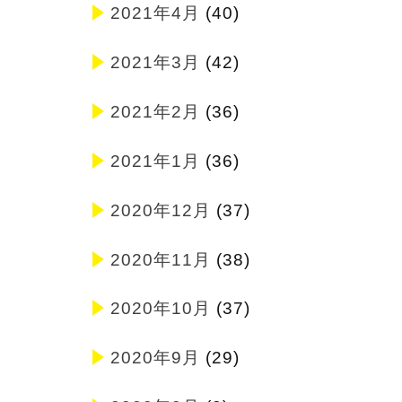
2021年4月
(40)
2021年3月
(42)
2021年2月
(36)
2021年1月
(36)
2020年12月
(37)
2020年11月
(38)
2020年10月
(37)
2020年9月
(29)