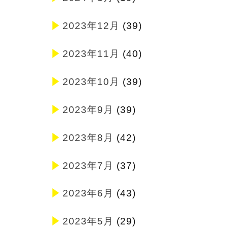
2023年12月
(39)
2023年11月
(40)
2023年10月
(39)
2023年9月
(39)
2023年8月
(42)
2023年7月
(37)
2023年6月
(43)
2023年5月
(29)