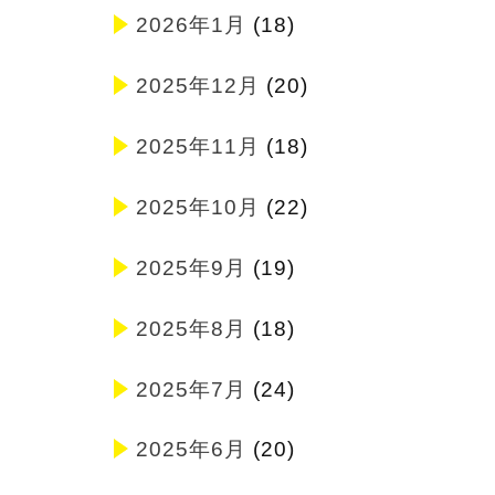
2026年1月
(18)
2025年12月
(20)
2025年11月
(18)
2025年10月
(22)
2025年9月
(19)
2025年8月
(18)
2025年7月
(24)
2025年6月
(20)