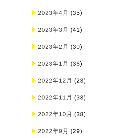
2023年4月
(35)
2023年3月
(41)
2023年2月
(30)
2023年1月
(36)
2022年12月
(23)
2022年11月
(33)
2022年10月
(38)
2022年9月
(29)