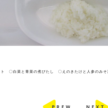
ット 〇白菜と青菜の煮びたし 〇えのきたけと人参のみそ