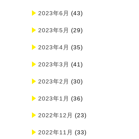
2023年6月
(43)
2023年5月
(29)
2023年4月
(35)
2023年3月
(41)
2023年2月
(30)
2023年1月
(36)
2022年12月
(23)
2022年11月
(33)