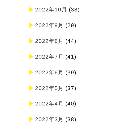
2022年10月
(38)
2022年9月
(29)
2022年8月
(44)
2022年7月
(41)
2022年6月
(39)
2022年5月
(37)
2022年4月
(40)
2022年3月
(38)