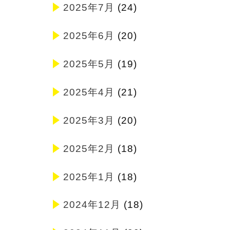
2025年7月
(24)
2025年6月
(20)
2025年5月
(19)
2025年4月
(21)
2025年3月
(20)
2025年2月
(18)
2025年1月
(18)
2024年12月
(18)