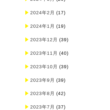
2024年2月
(17)
2024年1月
(19)
2023年12月
(39)
2023年11月
(40)
2023年10月
(39)
2023年9月
(39)
2023年8月
(42)
2023年7月
(37)