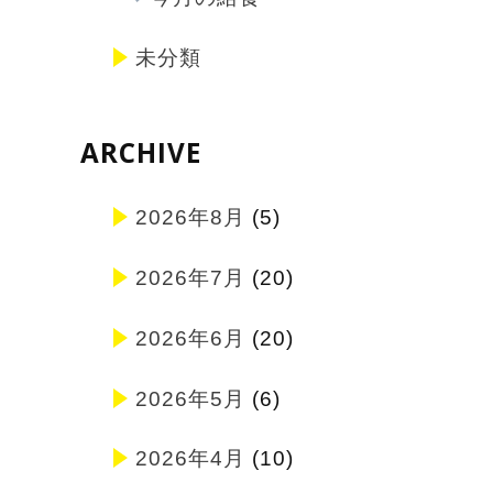
未分類
ARCHIVE
2026年8月
(5)
2026年7月
(20)
2026年6月
(20)
2026年5月
(6)
2026年4月
(10)