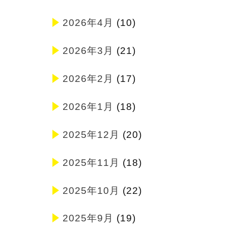
2026年4月
(10)
2026年3月
(21)
2026年2月
(17)
2026年1月
(18)
2025年12月
(20)
2025年11月
(18)
2025年10月
(22)
2025年9月
(19)