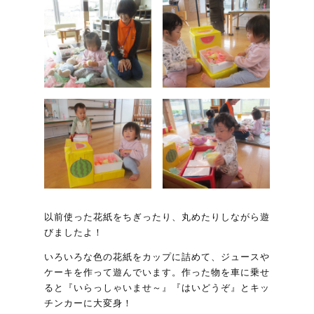
以前使った花紙をちぎったり、丸めたりしながら遊
びましたよ！
いろいろな色の花紙をカップに詰めて、ジュースや
ケーキを作って遊んでいます。作った物を車に乗せ
ると『いらっしゃいませ～』『はいどうぞ』とキッ
チンカーに大変身！