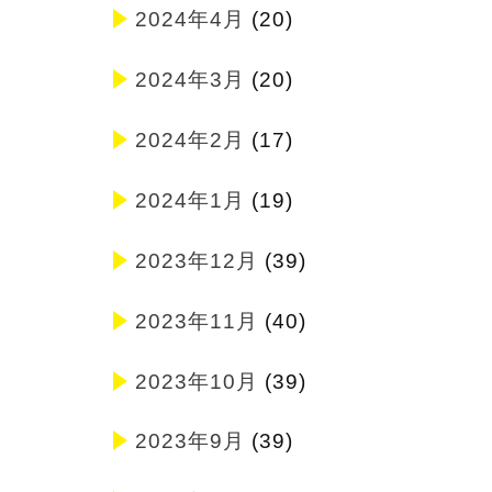
2024年4月
(20)
2024年3月
(20)
2024年2月
(17)
2024年1月
(19)
2023年12月
(39)
2023年11月
(40)
2023年10月
(39)
2023年9月
(39)