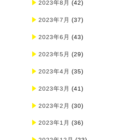
2023年8月
(42)
2023年7月
(37)
2023年6月
(43)
2023年5月
(29)
2023年4月
(35)
2023年3月
(41)
2023年2月
(30)
2023年1月
(36)
2022年12月
(23)