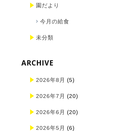
園だより
今月の給食
未分類
ARCHIVE
2026年8月
(5)
2026年7月
(20)
2026年6月
(20)
2026年5月
(6)