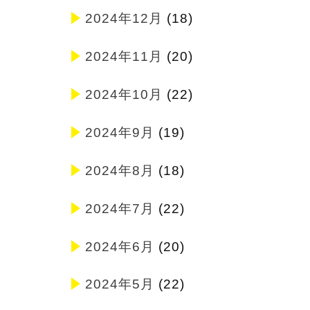
2024年12月
(18)
2024年11月
(20)
2024年10月
(22)
2024年9月
(19)
2024年8月
(18)
2024年7月
(22)
2024年6月
(20)
2024年5月
(22)