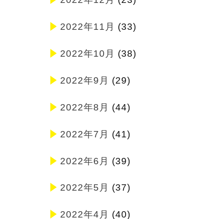
2022年11月
(33)
2022年10月
(38)
2022年9月
(29)
2022年8月
(44)
2022年7月
(41)
2022年6月
(39)
2022年5月
(37)
2022年4月
(40)