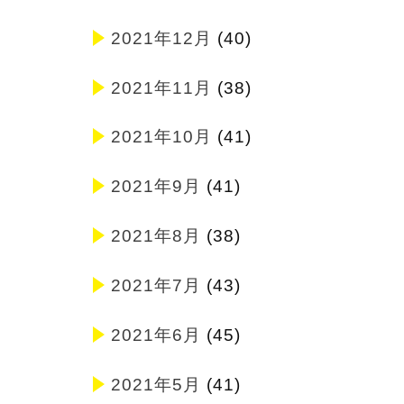
2021年12月
(40)
2021年11月
(38)
2021年10月
(41)
2021年9月
(41)
2021年8月
(38)
2021年7月
(43)
2021年6月
(45)
2021年5月
(41)