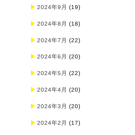
2024年9月
(19)
2024年8月
(18)
2024年7月
(22)
2024年6月
(20)
2024年5月
(22)
2024年4月
(20)
2024年3月
(20)
2024年2月
(17)