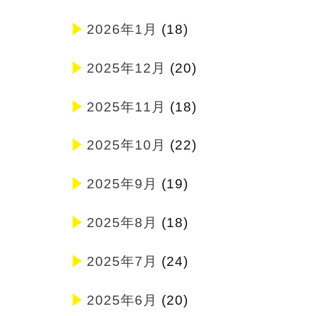
2026年1月
(18)
2025年12月
(20)
2025年11月
(18)
2025年10月
(22)
2025年9月
(19)
2025年8月
(18)
2025年7月
(24)
2025年6月
(20)