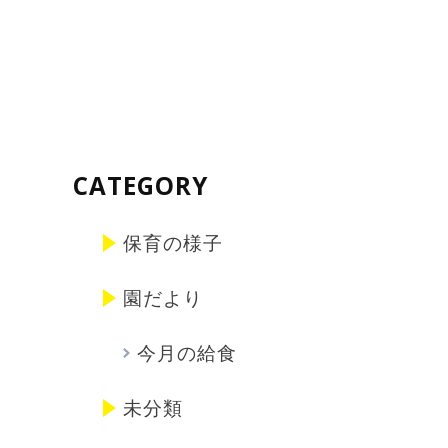
CATEGORY
保育の様子
園だより
今月の給食
未分類