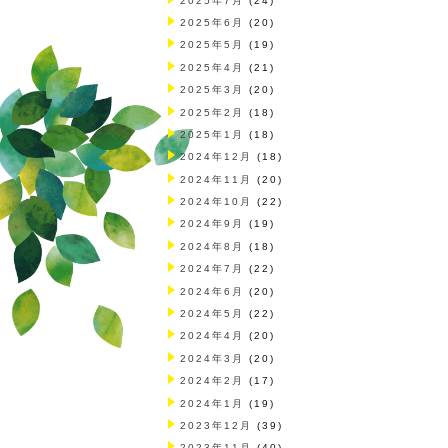
2025年7月
(24)
2025年6月
(20)
2025年5月
(19)
2025年4月
(21)
2025年3月
(20)
2025年2月
(18)
2025年1月
(18)
2024年12月
(18)
2024年11月
(20)
2024年10月
(22)
2024年9月
(19)
2024年8月
(18)
2024年7月
(22)
2024年6月
(20)
2024年5月
(22)
2024年4月
(20)
2024年3月
(20)
2024年2月
(17)
2024年1月
(19)
2023年12月
(39)
2023年11月
(40)