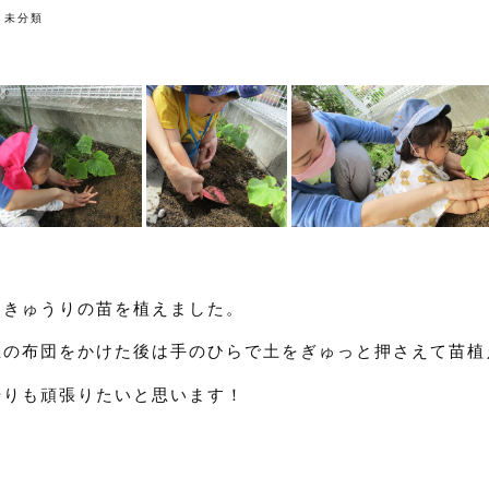
未分類
、きゅうりの苗を植えました。
土の布団をかけた後は手のひらで土をぎゅっと押さえて苗植
やりも頑張りたいと思います！