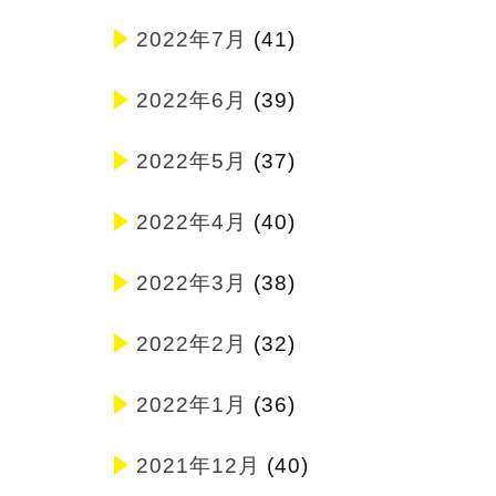
2022年7月
(41)
2022年6月
(39)
2022年5月
(37)
2022年4月
(40)
2022年3月
(38)
2022年2月
(32)
2022年1月
(36)
2021年12月
(40)