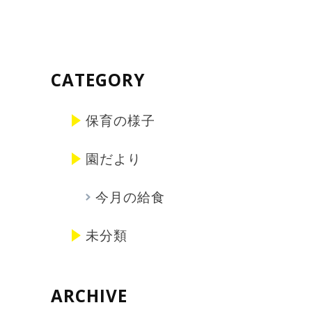
CATEGORY
保育の様子
園だより
今月の給食
未分類
ARCHIVE