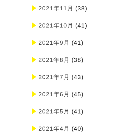
2021年11月
(38)
2021年10月
(41)
2021年9月
(41)
2021年8月
(38)
2021年7月
(43)
2021年6月
(45)
2021年5月
(41)
2021年4月
(40)