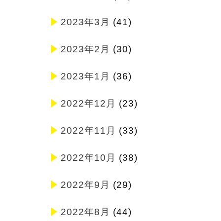
2023年3月
(41)
2023年2月
(30)
2023年1月
(36)
2022年12月
(23)
2022年11月
(33)
2022年10月
(38)
2022年9月
(29)
2022年8月
(44)