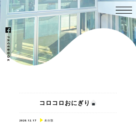
コロコロおにぎり
2020.12.17
未分類