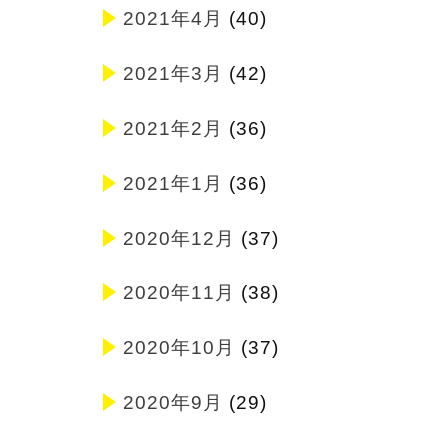
2021年4月
(40)
2021年3月
(42)
2021年2月
(36)
2021年1月
(36)
2020年12月
(37)
2020年11月
(38)
2020年10月
(37)
2020年9月
(29)