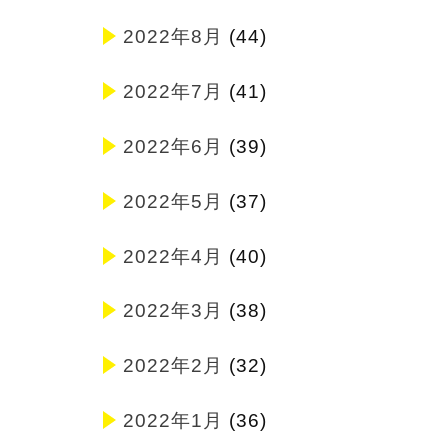
2022年8月
(44)
2022年7月
(41)
2022年6月
(39)
2022年5月
(37)
2022年4月
(40)
2022年3月
(38)
2022年2月
(32)
2022年1月
(36)