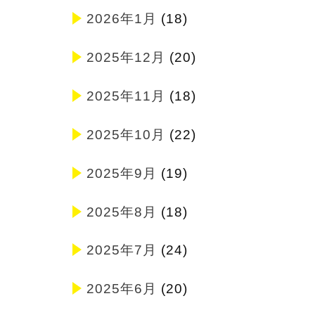
2026年1月
(18)
2025年12月
(20)
2025年11月
(18)
2025年10月
(22)
2025年9月
(19)
2025年8月
(18)
2025年7月
(24)
2025年6月
(20)