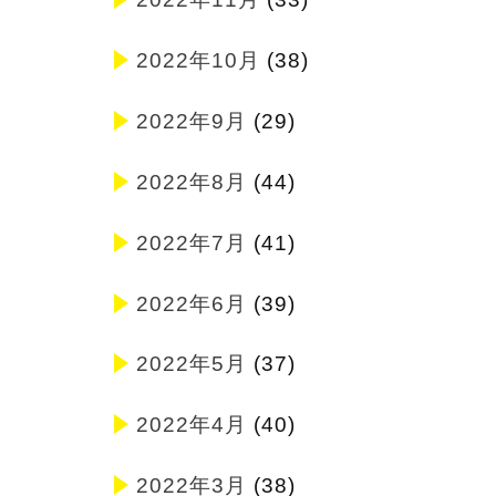
2022年10月
(38)
2022年9月
(29)
2022年8月
(44)
2022年7月
(41)
2022年6月
(39)
2022年5月
(37)
2022年4月
(40)
2022年3月
(38)