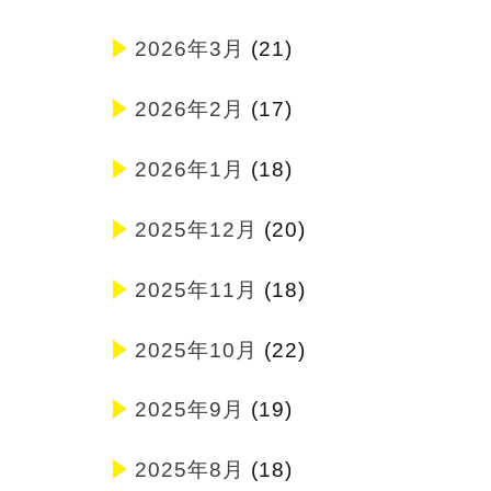
2026年3月
(21)
2026年2月
(17)
2026年1月
(18)
2025年12月
(20)
2025年11月
(18)
2025年10月
(22)
2025年9月
(19)
2025年8月
(18)