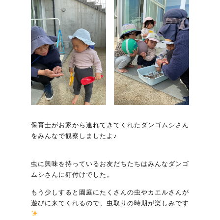
保育士がお家から連れてきてくれたダンゴムシさん
をみんなで観察しましたよ♪
虫に興味を持っているお友だちたちはみんなダンゴ
ムシさんに釘付けでした。
もう少しすると園庭にたくさんの虫やカエルさんが
遊びに来てくれるので、虫取りの時期が楽しみです