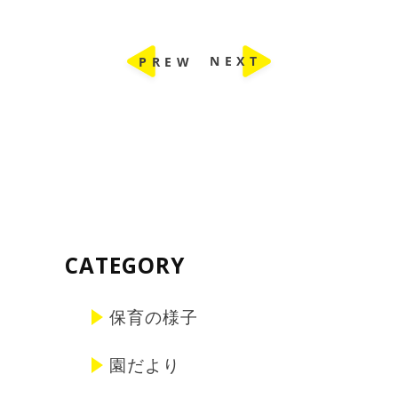
CATEGORY
保育の様子
園だより