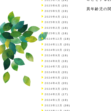
2025年7月
(24)
2025年6月
(20)
異年齢児の
2025年5月
(19)
2025年4月
(21)
2025年3月
(20)
2025年2月
(18)
2025年1月
(18)
2024年12月
(18)
2024年11月
(20)
2024年10月
(22)
2024年9月
(19)
2024年8月
(18)
2024年7月
(22)
2024年6月
(20)
2024年5月
(22)
2024年4月
(20)
2024年3月
(20)
2024年2月
(17)
2024年1月
(19)
2023年12月
(39)
2023年11月
(40)