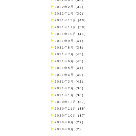
2022年2月
(32)
2022年1月
(36)
2021年12月
(40)
2021年11月
(38)
2021年10月
(41)
2021年9月
(41)
2021年8月
(38)
2021年7月
(43)
2021年6月
(45)
2021年5月
(41)
2021年4月
(40)
2021年3月
(42)
2021年2月
(36)
2021年1月
(36)
2020年12月
(37)
2020年11月
(38)
2020年10月
(37)
2020年9月
(29)
2020年8月
(2)