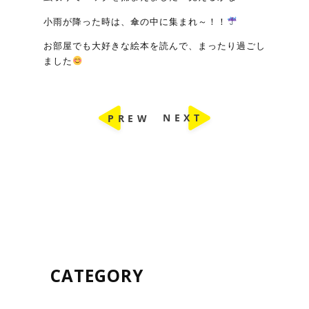
小雨が降った時は、傘の中に集まれ～！！
お部屋でも大好きな絵本を読んで、まったり過ごし
ました
CATEGORY