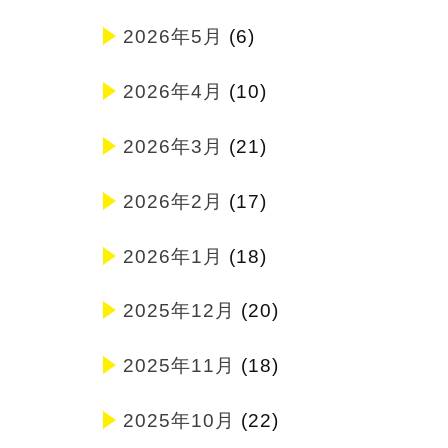
2026年5月
(6)
2026年4月
(10)
2026年3月
(21)
2026年2月
(17)
2026年1月
(18)
2025年12月
(20)
2025年11月
(18)
2025年10月
(22)