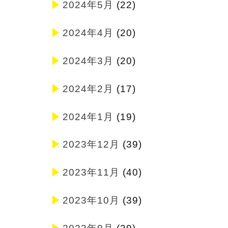
2024年5月
(22)
2024年4月
(20)
2024年3月
(20)
2024年2月
(17)
2024年1月
(19)
2023年12月
(39)
2023年11月
(40)
2023年10月
(39)