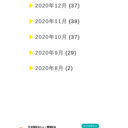
2020年12月
(37)
2020年11月
(38)
2020年10月
(37)
2020年9月
(29)
2020年8月
(2)