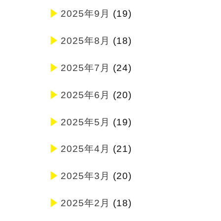
2025年9月
(19)
2025年8月
(18)
2025年7月
(24)
2025年6月
(20)
2025年5月
(19)
2025年4月
(21)
2025年3月
(20)
2025年2月
(18)