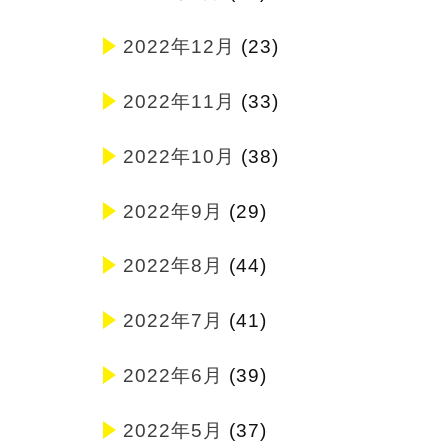
2022年12月
(23)
2022年11月
(33)
2022年10月
(38)
2022年9月
(29)
2022年8月
(44)
2022年7月
(41)
2022年6月
(39)
2022年5月
(37)