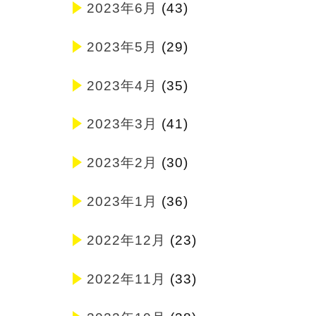
2023年6月
(43)
2023年5月
(29)
2023年4月
(35)
2023年3月
(41)
2023年2月
(30)
2023年1月
(36)
2022年12月
(23)
2022年11月
(33)