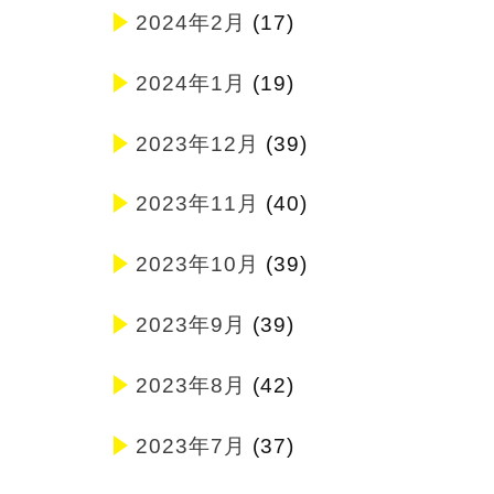
2024年2月
(17)
2024年1月
(19)
2023年12月
(39)
2023年11月
(40)
2023年10月
(39)
2023年9月
(39)
2023年8月
(42)
2023年7月
(37)