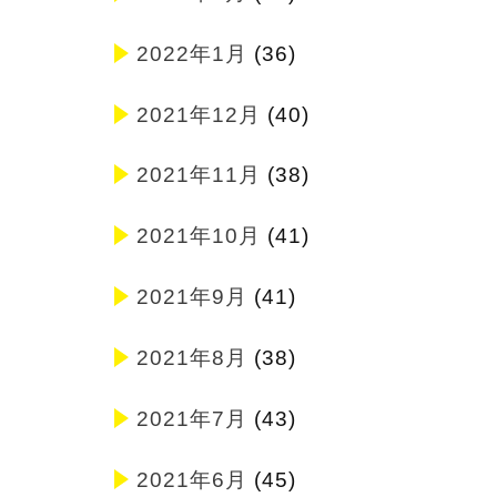
2022年1月
(36)
2021年12月
(40)
2021年11月
(38)
2021年10月
(41)
2021年9月
(41)
2021年8月
(38)
2021年7月
(43)
2021年6月
(45)