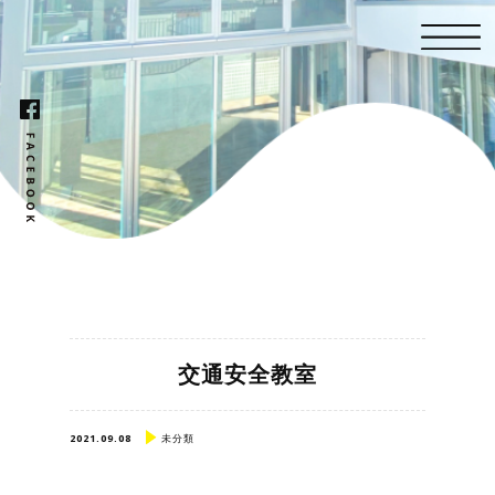
交通安全教室
2021.09.08
未分類