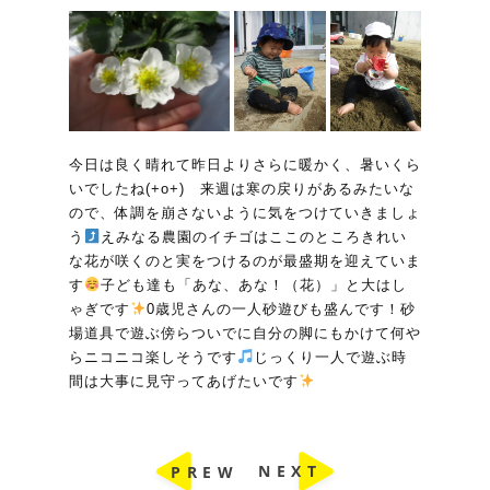
今日は良く晴れて昨日よりさらに暖かく、暑いくら
いでしたね(+o+) 来週は寒の戻りがあるみたいな
ので、体調を崩さないように気をつけていきましょ
う
えみなる農園のイチゴはここのところきれい
な花が咲くのと実をつけるのが最盛期を迎えていま
す
子ども達も「あな、あな！（花）」と大はし
ゃぎです
0歳児さんの一人砂遊びも盛んです！砂
場道具で遊ぶ傍らついでに自分の脚にもかけて何や
らニコニコ楽しそうです
じっくり一人で遊ぶ時
間は大事に見守ってあげたいです