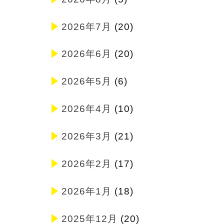
2026年7月
(20)
2026年6月
(20)
2026年5月
(6)
2026年4月
(10)
2026年3月
(21)
2026年2月
(17)
2026年1月
(18)
2025年12月
(20)