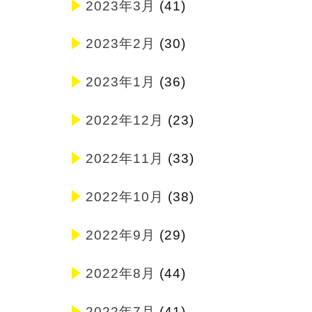
2023年3月
(41)
2023年2月
(30)
2023年1月
(36)
2022年12月
(23)
2022年11月
(33)
2022年10月
(38)
2022年9月
(29)
2022年8月
(44)
2022年7月
(41)