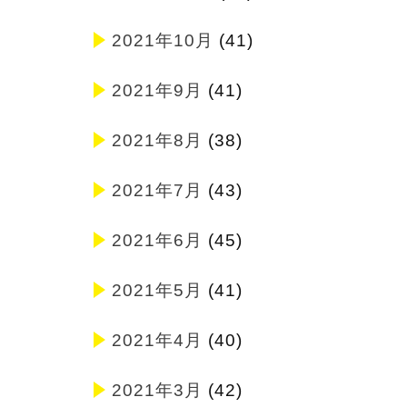
2021年10月
(41)
2021年9月
(41)
2021年8月
(38)
2021年7月
(43)
2021年6月
(45)
2021年5月
(41)
2021年4月
(40)
2021年3月
(42)