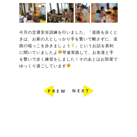
今月の交通安全訓練を行いました。「道路を歩くと
きは、お家の人としっかり手を繋いで離さずに、道
路の端っこを歩きましょう
」というお話を真剣
に聞いていましたよ
早速実践して、お友達と手
を繋いで歩く練習をしました！そのあとはお部屋で
ゆっくり過ごしています