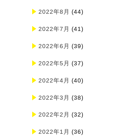
2022年8月
(44)
2022年7月
(41)
2022年6月
(39)
2022年5月
(37)
2022年4月
(40)
2022年3月
(38)
2022年2月
(32)
2022年1月
(36)