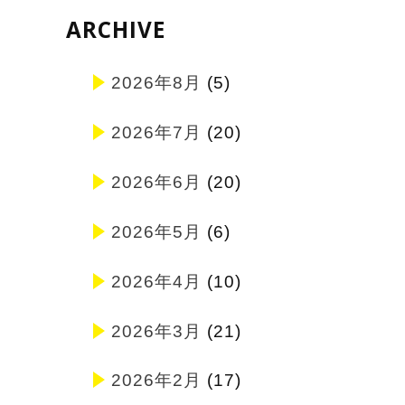
ARCHIVE
2026年8月
(5)
2026年7月
(20)
2026年6月
(20)
2026年5月
(6)
2026年4月
(10)
2026年3月
(21)
2026年2月
(17)