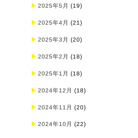
2025年5月
(19)
2025年4月
(21)
2025年3月
(20)
2025年2月
(18)
2025年1月
(18)
2024年12月
(18)
2024年11月
(20)
2024年10月
(22)