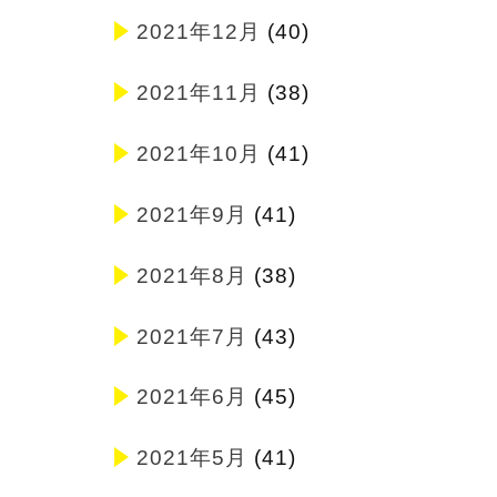
2021年12月
(40)
2021年11月
(38)
2021年10月
(41)
2021年9月
(41)
2021年8月
(38)
2021年7月
(43)
2021年6月
(45)
2021年5月
(41)