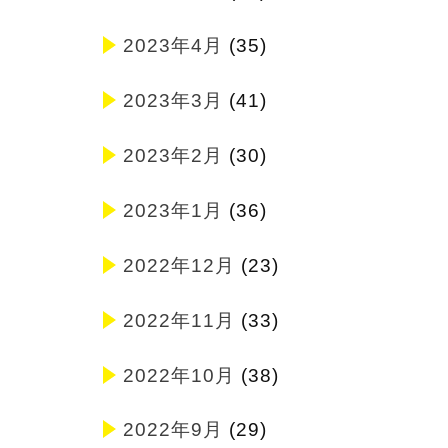
2023年4月
(35)
2023年3月
(41)
2023年2月
(30)
2023年1月
(36)
2022年12月
(23)
2022年11月
(33)
2022年10月
(38)
2022年9月
(29)