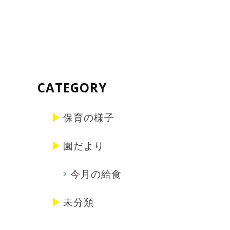
CATEGORY
保育の様子
園だより
今月の給食
未分類