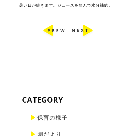
暑い日が続きます。ジュースを飲んで水分補給。
CATEGORY
保育の様子
園だより