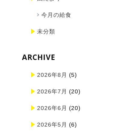
今月の給食
未分類
ARCHIVE
2026年8月
(5)
2026年7月
(20)
2026年6月
(20)
2026年5月
(6)