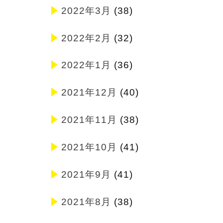
2022年3月
(38)
2022年2月
(32)
2022年1月
(36)
2021年12月
(40)
2021年11月
(38)
2021年10月
(41)
2021年9月
(41)
2021年8月
(38)