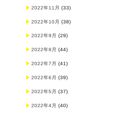
2022年11月
(33)
2022年10月
(38)
2022年9月
(29)
2022年8月
(44)
2022年7月
(41)
2022年6月
(39)
2022年5月
(37)
2022年4月
(40)