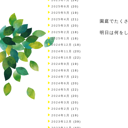
2025年7月
(24)
2025年6月
(20)
2025年5月
(19)
2025年4月
(21)
園庭でたく
2025年3月
(20)
明日は何を
2025年2月
(18)
2025年1月
(18)
2024年12月
(18)
2024年11月
(20)
2024年10月
(22)
2024年9月
(19)
2024年8月
(18)
2024年7月
(22)
2024年6月
(20)
2024年5月
(22)
2024年4月
(20)
2024年3月
(20)
2024年2月
(17)
2024年1月
(19)
2023年12月
(39)
2023年11月
(40)