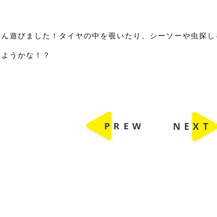
さん遊びました！タイヤの中を覗いたり、シーソーや虫探し
しようかな！？