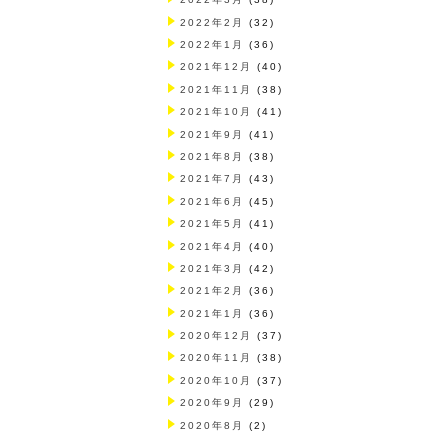
2022年2月
(32)
2022年1月
(36)
2021年12月
(40)
2021年11月
(38)
2021年10月
(41)
2021年9月
(41)
2021年8月
(38)
2021年7月
(43)
2021年6月
(45)
2021年5月
(41)
2021年4月
(40)
2021年3月
(42)
2021年2月
(36)
2021年1月
(36)
2020年12月
(37)
2020年11月
(38)
2020年10月
(37)
2020年9月
(29)
2020年8月
(2)