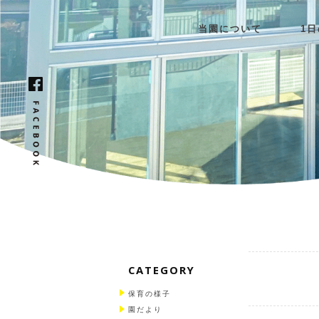
当園について
1
CATEGORY
保育の様子
園だより