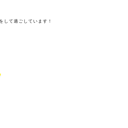
をして過ごしています！