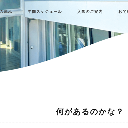
日の流れ
年間スケジュール
入園のご案内
お問
何があるのかな？