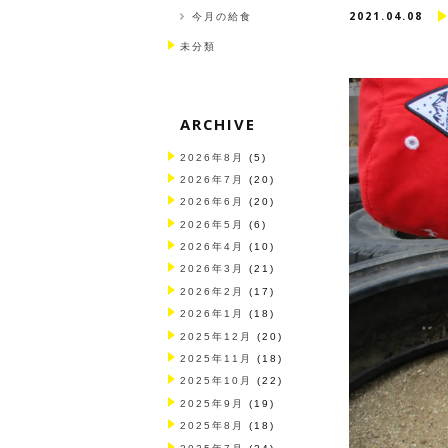
2021.04.08
今月の給食
未分類
ARCHIVE
2026年8月
(5)
2026年7月
(20)
2026年6月
(20)
2026年5月
(6)
2026年4月
(10)
2026年3月
(21)
2026年2月
(17)
2026年1月
(18)
2025年12月
(20)
2025年11月
(18)
2025年10月
(22)
2025年9月
(19)
2025年8月
(18)