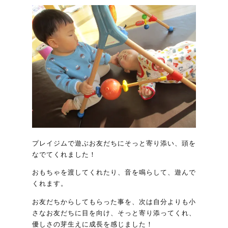
プレイジムで遊ぶお友だちにそっと寄り添い、頭を
なでてくれました！
おもちゃを渡してくれたり、音を鳴らして、遊んで
くれます。
お友だちからしてもらった事を、次は自分よりも小
さなお友だちに目を向け、そっと寄り添ってくれ、
優しさの芽生えに成長を感じました！