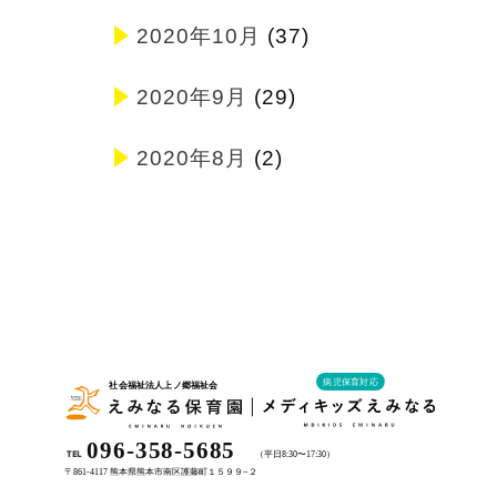
2020年10月
(37)
2020年9月
(29)
2020年8月
(2)