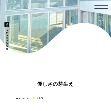
優しさの芽生え
2023.01.23
未分類