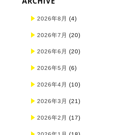
ARCHIVE
2026年8月
(4)
2026年7月
(20)
2026年6月
(20)
2026年5月
(6)
2026年4月
(10)
2026年3月
(21)
2026年2月
(17)
2026年1月
(18)