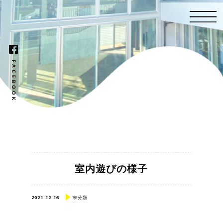
室内遊びの様子
2021.12.16
未分類