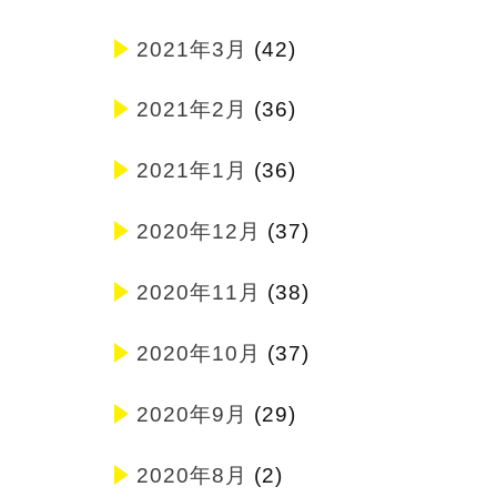
2021年3月
(42)
2021年2月
(36)
2021年1月
(36)
2020年12月
(37)
2020年11月
(38)
2020年10月
(37)
2020年9月
(29)
2020年8月
(2)