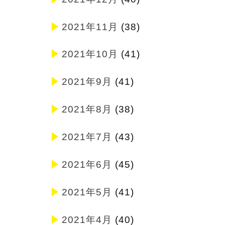
2021年11月
(38)
2021年10月
(41)
2021年9月
(41)
2021年8月
(38)
2021年7月
(43)
2021年6月
(45)
2021年5月
(41)
2021年4月
(40)