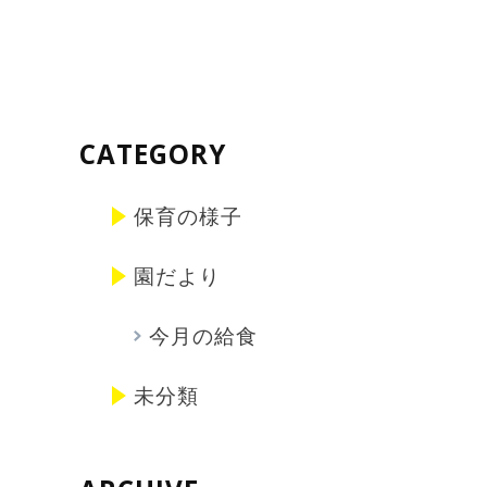
CATEGORY
保育の様子
園だより
今月の給食
未分類