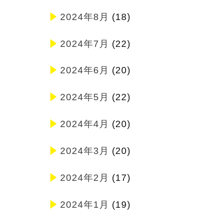
2024年8月
(18)
2024年7月
(22)
2024年6月
(20)
2024年5月
(22)
2024年4月
(20)
2024年3月
(20)
2024年2月
(17)
2024年1月
(19)