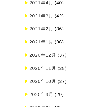
2021年4月
(40)
2021年3月
(42)
2021年2月
(36)
2021年1月
(36)
2020年12月
(37)
2020年11月
(38)
2020年10月
(37)
2020年9月
(29)