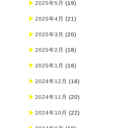
2025年5月
(19)
2025年4月
(21)
2025年3月
(20)
2025年2月
(18)
2025年1月
(18)
2024年12月
(18)
2024年11月
(20)
2024年10月
(22)