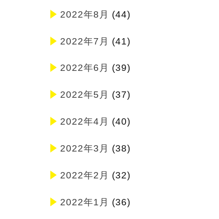
2022年8月
(44)
2022年7月
(41)
2022年6月
(39)
2022年5月
(37)
2022年4月
(40)
2022年3月
(38)
2022年2月
(32)
2022年1月
(36)