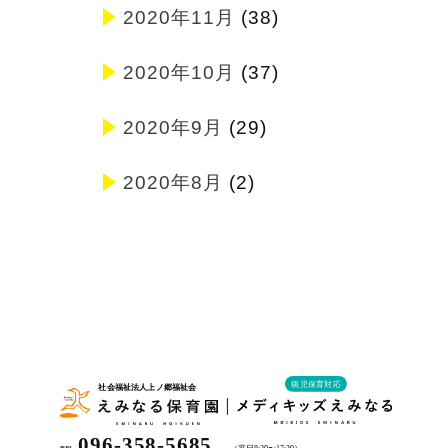
2020年11月
(38)
2020年10月
(37)
2020年9月
(29)
2020年8月
(2)