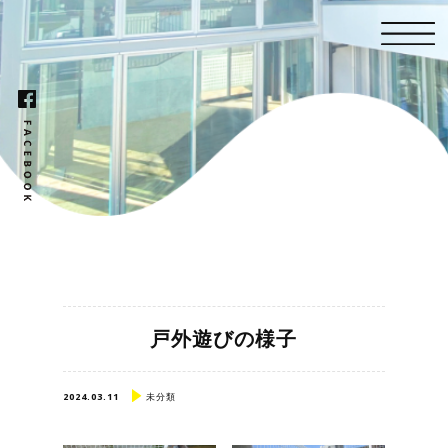
戸外遊びの様子
2024.03.11
未分類