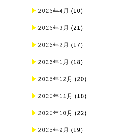
2026年4月
(10)
2026年3月
(21)
2026年2月
(17)
2026年1月
(18)
2025年12月
(20)
2025年11月
(18)
2025年10月
(22)
2025年9月
(19)