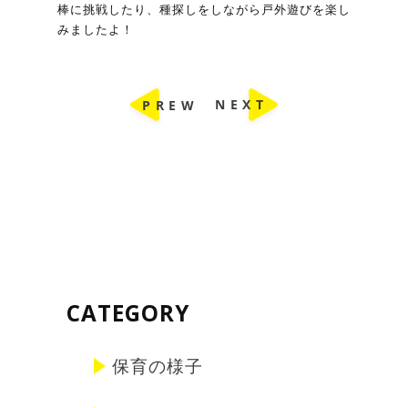
棒に挑戦したり、種探しをしながら戸外遊びを楽し
みましたよ！
CATEGORY
保育の様子