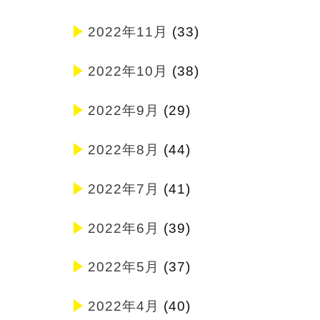
2022年11月
(33)
2022年10月
(38)
2022年9月
(29)
2022年8月
(44)
2022年7月
(41)
2022年6月
(39)
2022年5月
(37)
2022年4月
(40)