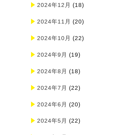
2024年12月
(18)
2024年11月
(20)
2024年10月
(22)
2024年9月
(19)
2024年8月
(18)
2024年7月
(22)
2024年6月
(20)
2024年5月
(22)