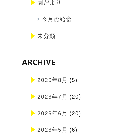
園だより
今月の給食
未分類
ARCHIVE
2026年8月
(5)
2026年7月
(20)
2026年6月
(20)
2026年5月
(6)