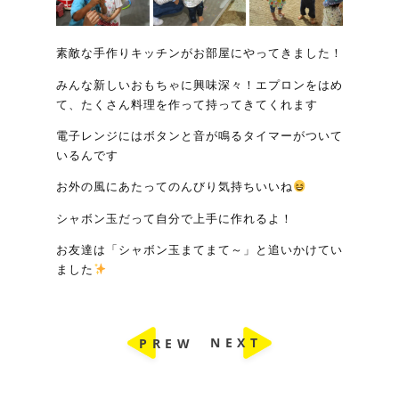
素敵な手作りキッチンがお部屋にやってきました！
みんな新しいおもちゃに興味深々！エプロンをはめ
て、たくさん料理を作って持ってきてくれます
電子レンジにはボタンと音が鳴るタイマーがついて
いるんです
お外の風にあたってのんびり気持ちいいね
シャボン玉だって自分で上手に作れるよ！
お友達は「シャボン玉まてまて～」と追いかけてい
ました