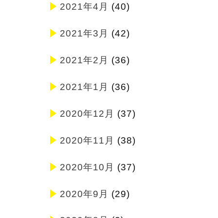
2021年4月
(40)
2021年3月
(42)
2021年2月
(36)
2021年1月
(36)
2020年12月
(37)
2020年11月
(38)
2020年10月
(37)
2020年9月
(29)