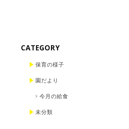
CATEGORY
保育の様子
園だより
今月の給食
未分類