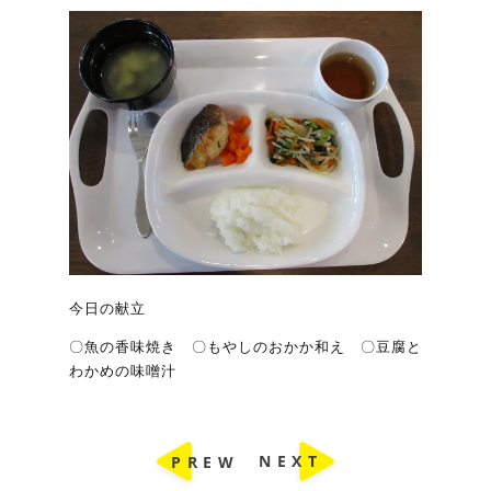
今日の献立
〇魚の香味焼き 〇もやしのおかか和え 〇豆腐と
わかめの味噌汁