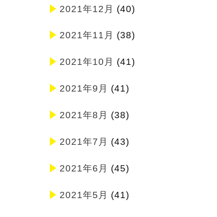
2021年12月
(40)
2021年11月
(38)
2021年10月
(41)
2021年9月
(41)
2021年8月
(38)
2021年7月
(43)
2021年6月
(45)
2021年5月
(41)