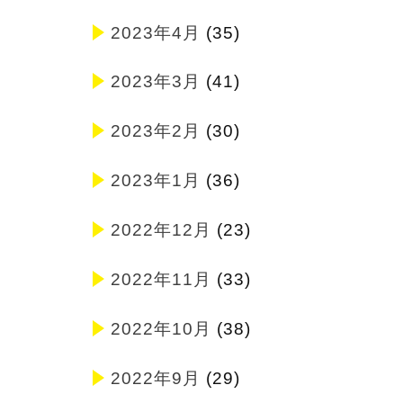
2023年4月
(35)
2023年3月
(41)
2023年2月
(30)
2023年1月
(36)
2022年12月
(23)
2022年11月
(33)
2022年10月
(38)
2022年9月
(29)