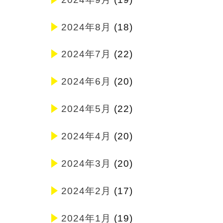
2024年8月
(18)
2024年7月
(22)
2024年6月
(20)
2024年5月
(22)
2024年4月
(20)
2024年3月
(20)
2024年2月
(17)
2024年1月
(19)