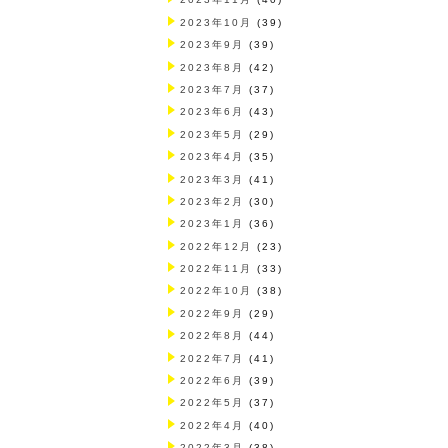
2023年10月
(39)
2023年9月
(39)
2023年8月
(42)
2023年7月
(37)
2023年6月
(43)
2023年5月
(29)
2023年4月
(35)
2023年3月
(41)
2023年2月
(30)
2023年1月
(36)
2022年12月
(23)
2022年11月
(33)
2022年10月
(38)
2022年9月
(29)
2022年8月
(44)
2022年7月
(41)
2022年6月
(39)
2022年5月
(37)
2022年4月
(40)
2022年3月
(38)