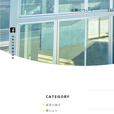
当園について
1
CATEGORY
保育の様子
園だより