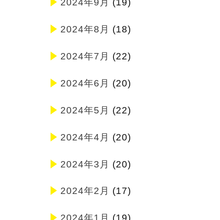
2024年9月
(19)
2024年8月
(18)
2024年7月
(22)
2024年6月
(20)
2024年5月
(22)
2024年4月
(20)
2024年3月
(20)
2024年2月
(17)
2024年1月
(19)