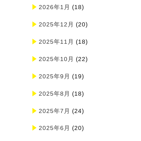
2026年1月
(18)
2025年12月
(20)
2025年11月
(18)
2025年10月
(22)
2025年9月
(19)
2025年8月
(18)
2025年7月
(24)
2025年6月
(20)