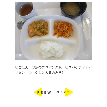
〇ごはん 〇魚のプロバンス風 〇スパゲティナポ
リタン 〇もやしと人参のみそ汁