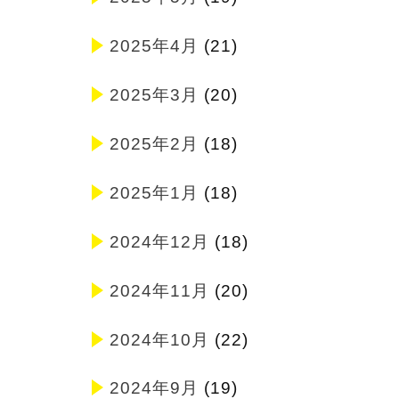
2025年4月
(21)
2025年3月
(20)
2025年2月
(18)
2025年1月
(18)
2024年12月
(18)
2024年11月
(20)
2024年10月
(22)
2024年9月
(19)