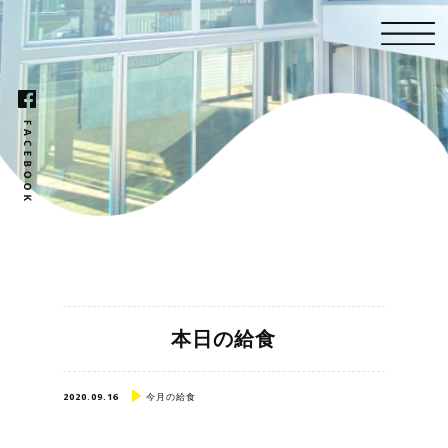
本日の給食
2020.09.16
今月の給食