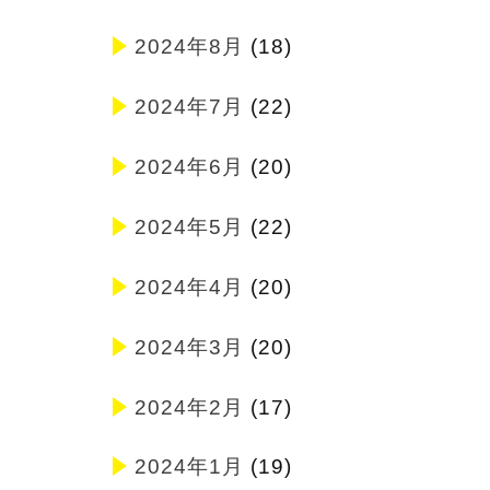
2024年8月
(18)
2024年7月
(22)
2024年6月
(20)
2024年5月
(22)
2024年4月
(20)
2024年3月
(20)
2024年2月
(17)
2024年1月
(19)