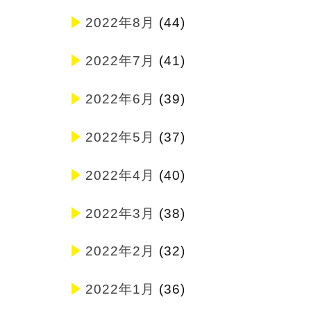
2022年8月
(44)
2022年7月
(41)
2022年6月
(39)
2022年5月
(37)
2022年4月
(40)
2022年3月
(38)
2022年2月
(32)
2022年1月
(36)