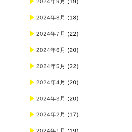
2024年9月
(19)
2024年8月
(18)
2024年7月
(22)
2024年6月
(20)
2024年5月
(22)
2024年4月
(20)
2024年3月
(20)
2024年2月
(17)
2024年1月
(19)