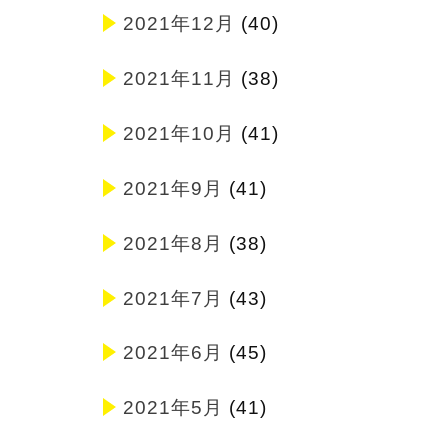
2021年12月
(40)
2021年11月
(38)
2021年10月
(41)
2021年9月
(41)
2021年8月
(38)
2021年7月
(43)
2021年6月
(45)
2021年5月
(41)