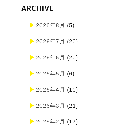
ARCHIVE
2026年8月
(5)
2026年7月
(20)
2026年6月
(20)
2026年5月
(6)
2026年4月
(10)
2026年3月
(21)
2026年2月
(17)