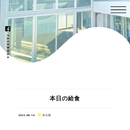
本日の給食
2022.06.14
未分類