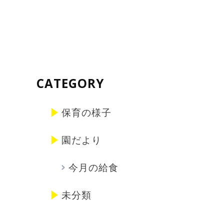
CATEGORY
保育の様子
園だより
今月の給食
未分類