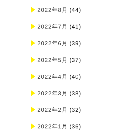
2022年8月
(44)
2022年7月
(41)
2022年6月
(39)
2022年5月
(37)
2022年4月
(40)
2022年3月
(38)
2022年2月
(32)
2022年1月
(36)