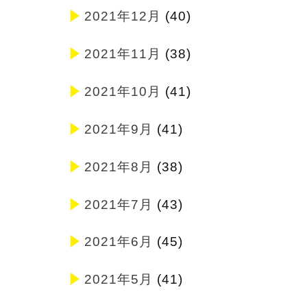
2021年12月
(40)
2021年11月
(38)
2021年10月
(41)
2021年9月
(41)
2021年8月
(38)
2021年7月
(43)
2021年6月
(45)
2021年5月
(41)