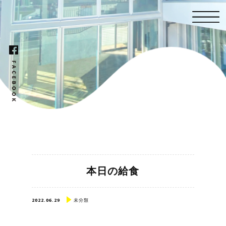
本日の給食
2022.06.29
未分類