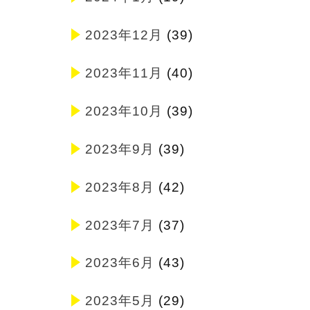
2023年12月
(39)
2023年11月
(40)
2023年10月
(39)
2023年9月
(39)
2023年8月
(42)
2023年7月
(37)
2023年6月
(43)
2023年5月
(29)