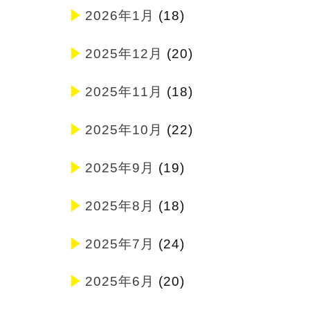
2026年1月
(18)
2025年12月
(20)
2025年11月
(18)
2025年10月
(22)
2025年9月
(19)
2025年8月
(18)
2025年7月
(24)
2025年6月
(20)