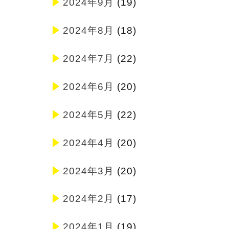
2024年9月
(19)
2024年8月
(18)
2024年7月
(22)
2024年6月
(20)
2024年5月
(22)
2024年4月
(20)
2024年3月
(20)
2024年2月
(17)
2024年1月
(19)