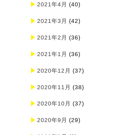
2021年4月
(40)
2021年3月
(42)
2021年2月
(36)
2021年1月
(36)
2020年12月
(37)
2020年11月
(38)
2020年10月
(37)
2020年9月
(29)