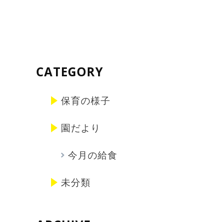
CATEGORY
保育の様子
園だより
今月の給食
未分類