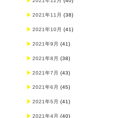
2021年12月
(40)
2021年11月
(38)
2021年10月
(41)
2021年9月
(41)
2021年8月
(38)
2021年7月
(43)
2021年6月
(45)
2021年5月
(41)
2021年4月
(40)