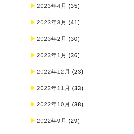
2023年4月
(35)
2023年3月
(41)
2023年2月
(30)
2023年1月
(36)
2022年12月
(23)
2022年11月
(33)
2022年10月
(38)
2022年9月
(29)