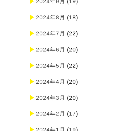
2024年9月
(19)
2024年8月
(18)
2024年7月
(22)
2024年6月
(20)
2024年5月
(22)
2024年4月
(20)
2024年3月
(20)
2024年2月
(17)
2024年1月
(19)