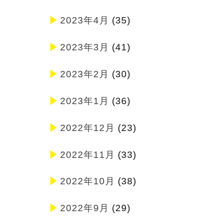
2023年4月
(35)
2023年3月
(41)
2023年2月
(30)
2023年1月
(36)
2022年12月
(23)
2022年11月
(33)
2022年10月
(38)
2022年9月
(29)