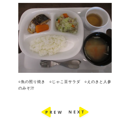
○魚の照り焼き ○じゃこ豆サラダ ○えのきと人参
のみそ汁