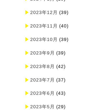
2023年12月
(39)
2023年11月
(40)
2023年10月
(39)
2023年9月
(39)
2023年8月
(42)
2023年7月
(37)
2023年6月
(43)
2023年5月
(29)