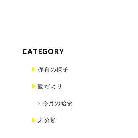
CATEGORY
保育の様子
園だより
今月の給食
未分類