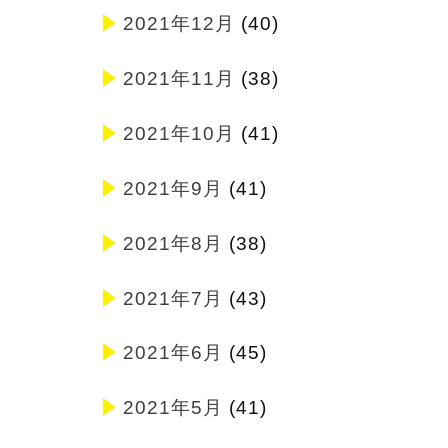
2021年12月
(40)
2021年11月
(38)
2021年10月
(41)
2021年9月
(41)
2021年8月
(38)
2021年7月
(43)
2021年6月
(45)
2021年5月
(41)