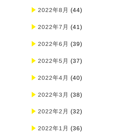
2022年8月
(44)
2022年7月
(41)
2022年6月
(39)
2022年5月
(37)
2022年4月
(40)
2022年3月
(38)
2022年2月
(32)
2022年1月
(36)