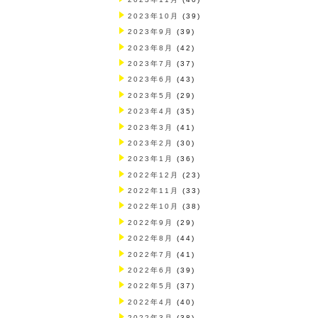
2023年10月
(39)
2023年9月
(39)
2023年8月
(42)
2023年7月
(37)
2023年6月
(43)
2023年5月
(29)
2023年4月
(35)
2023年3月
(41)
2023年2月
(30)
2023年1月
(36)
2022年12月
(23)
2022年11月
(33)
2022年10月
(38)
2022年9月
(29)
2022年8月
(44)
2022年7月
(41)
2022年6月
(39)
2022年5月
(37)
2022年4月
(40)
2022年3月
(38)