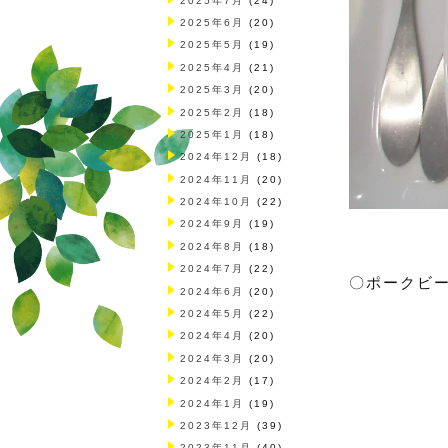
2025年7月
(24)
2025年6月
(20)
2025年5月
(19)
2025年4月
(21)
2025年3月
(20)
2025年2月
(18)
2025年1月
(18)
2024年12月
(18)
2024年11月
(20)
2024年10月
(22)
2024年9月
(19)
2024年8月
(18)
2024年7月
(22)
〇ポークビ
2024年6月
(20)
2024年5月
(22)
2024年4月
(20)
2024年3月
(20)
2024年2月
(17)
2024年1月
(19)
2023年12月
(39)
2023年11月
(40)