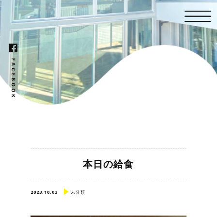
本日の給食
2023.10.03
未分類