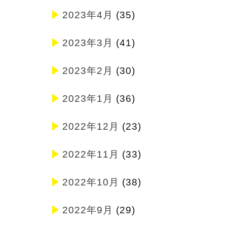
2023年4月
(35)
2023年3月
(41)
2023年2月
(30)
2023年1月
(36)
2022年12月
(23)
2022年11月
(33)
2022年10月
(38)
2022年9月
(29)