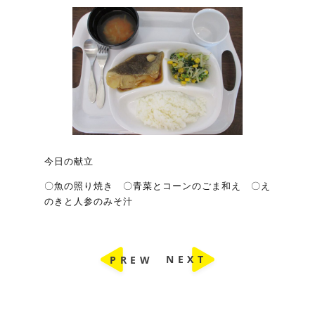
今日の献立
〇魚の照り焼き 〇青菜とコーンのごま和え 〇え
のきと人参のみそ汁