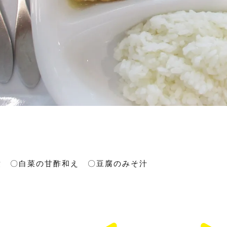
煮 〇白菜の甘酢和え 〇豆腐のみそ汁