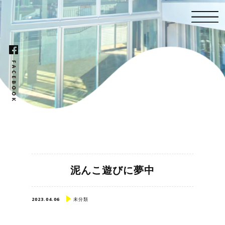
泥んこ遊びに夢中
2023.04.06
未分類