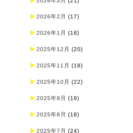
2026年3月
(21)
2026年2月
(17)
2026年1月
(18)
2025年12月
(20)
2025年11月
(18)
2025年10月
(22)
2025年9月
(19)
2025年8月
(18)
2025年7月
(24)