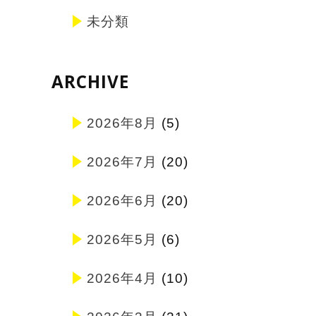
未分類
ARCHIVE
2026年8月
(5)
2026年7月
(20)
2026年6月
(20)
2026年5月
(6)
2026年4月
(10)