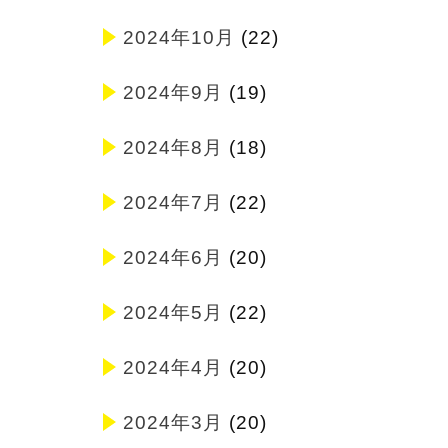
2024年10月
(22)
2024年9月
(19)
2024年8月
(18)
2024年7月
(22)
2024年6月
(20)
2024年5月
(22)
2024年4月
(20)
2024年3月
(20)