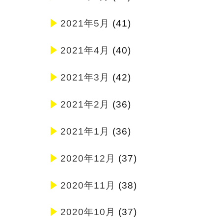
2021年5月
(41)
2021年4月
(40)
2021年3月
(42)
2021年2月
(36)
2021年1月
(36)
2020年12月
(37)
2020年11月
(38)
2020年10月
(37)