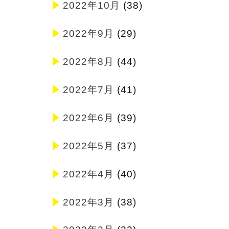
2022年10月
(38)
2022年9月
(29)
2022年8月
(44)
2022年7月
(41)
2022年6月
(39)
2022年5月
(37)
2022年4月
(40)
2022年3月
(38)